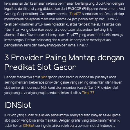
kenyamanan dan keamanan selama permainan berlangsung, dibuktikan dengan
legalitas dan lisensi yang didapatkan dari PAGCOR (Philippine Amusement And
Gaming Corporation). Customer service
Tirai77
handal dan profesional siap
memberikan pelayanan maksimal selama 24 jam penuh setiap hari. Tirai77
telah berkomitmen untuk meningkatkan kualitas terbaik melalui fasilitas dan
fitur-fitur yang diberikan seperti video tutorial, panduan betting, link
alternatif dan fitur menarik lainnya dari Tirai77 yang akan membantu menuju
kemenangan. Daftar sekarang dan nikmati kesempatan mendapatkan
pengalaman seru dan menyenangkan bersama Tirai77 .
3 Provider Paling Mantap dengan
Predikat Slot Gacor
Dengan maraknya situs
slot
gacor yang hadir di Indonesia, pastinya anda
sering mencari beberapa provider game yang sering dimainkan oleh Player
slot online di Indonesia. Nah kami akan memberikan daftar 3 Provider slot
yang sangat viral yang wajib anda mainkan di situs
Tirai 77
:
IDNSlot
IDNSlot yang sudah dijelaskan sebelumnya, menyediakan banyak sekali game
slot gacor yang bisa anda mainkan. Dengan grafis yang tidak kalah menarik,
tidak heran
IDNSlot
sering dimainkan oleh para pemain slot di Indonesia