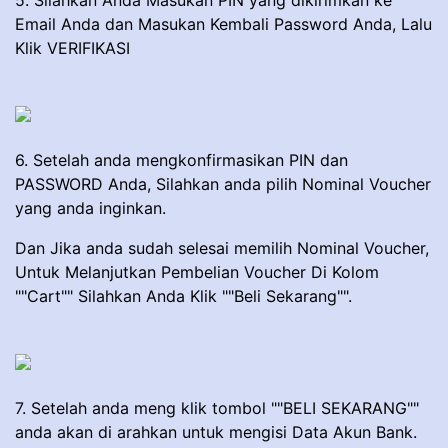
5. Silahkan Anda Masukan PIN yang dikirimkan ke
Email Anda dan Masukan Kembali Password Anda, Lalu
Klik VERIFIKASI
6. Setelah anda mengkonfirmasikan PIN dan
PASSWORD Anda, Silahkan anda pilih Nominal Voucher
yang anda inginkan.
Dan Jika anda sudah selesai memilih Nominal Voucher,
Untuk Melanjutkan Pembelian Voucher Di Kolom
""Cart"" Silahkan Anda Klik ""Beli Sekarang"".
7. Setelah anda meng klik tombol ""BELI SEKARANG""
anda akan di arahkan untuk mengisi Data Akun Bank.