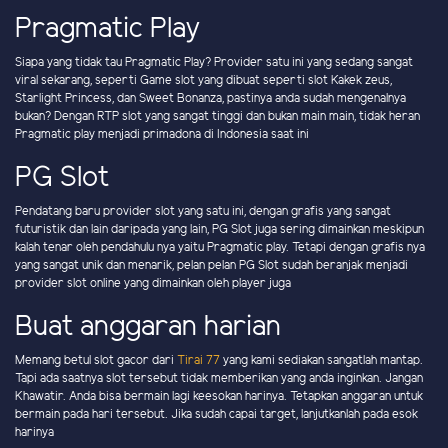
Pragmatic Play
Siapa yang tidak tau Pragmatic Play? Provider satu ini yang sedang sangat
viral sekarang, seperti Game slot yang dibuat seperti slot Kakek zeus,
Starlight Princess, dan Sweet Bonanza, pastinya anda sudah mengenalnya
bukan? Dengan RTP slot yang sangat tinggi dan bukan main main, tidak heran
Pragmatic play menjadi primadona di Indonesia saat ini
PG Slot
Pendatang baru provider slot yang satu ini, dengan grafis yang sangat
futuristik dan lain daripada yang lain, PG Slot juga sering dimainkan meskipun
kalah tenar oleh pendahulu nya yaitu Pragmatic play. Tetapi dengan grafis nya
yang sangat unik dan menarik, pelan pelan PG Slot sudah beranjak menjadi
provider slot online yang dimainkan oleh player juga
Buat anggaran harian
Memang betul slot gacor dari
Tirai 77
yang kami sediakan sangatlah mantap.
Tapi ada saatnya slot tersebut tidak memberikan yang anda inginkan. Jangan
Khawatir. Anda bisa bermain lagi keesokan harinya. Tetapkan anggaran untuk
bermain pada hari tersebut. Jika sudah capai target, lanjutkanlah pada esok
harinya