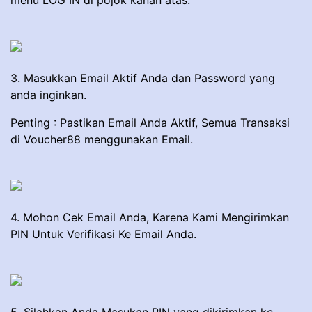
menu LOG IN di pojok kanan atas.
3. Masukkan Email Aktif Anda dan Password yang
anda inginkan.
Penting : Pastikan Email Anda Aktif, Semua Transaksi
di Voucher88 menggunakan Email.
4. Mohon Cek Email Anda, Karena Kami Mengirimkan
PIN Untuk Verifikasi Ke Email Anda.