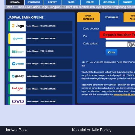
Jadwal Bank
Kalkulator Mix Parlay